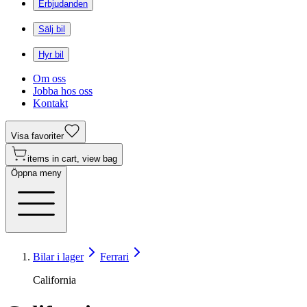
Erbjudanden
Sälj bil
Hyr bil
Om oss
Jobba hos oss
Kontakt
Visa favoriter
items in cart, view bag
Öppna meny
Bilar i lager
Ferrari
California