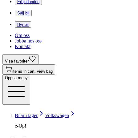
Erbjudanden
Sälj bil
Hyr bil
Om oss
Jobba hos oss
Kontakt
Visa favoriter
items in cart, view bag
Öppna meny
Bilar i lager
Volkswagen
e-Up!