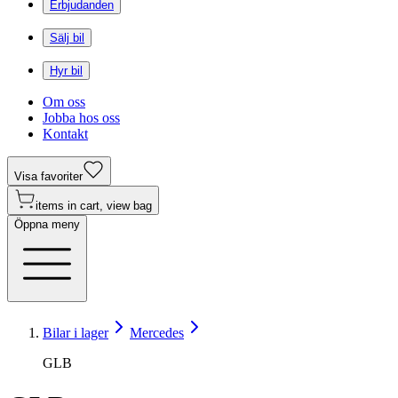
Erbjudanden
Sälj bil
Hyr bil
Om oss
Jobba hos oss
Kontakt
Visa favoriter
items in cart, view bag
Öppna meny
Bilar i lager
Mercedes
GLB