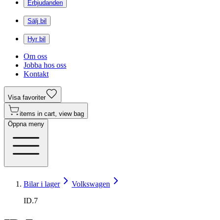
Erbjudanden
Sälj bil
Hyr bil
Om oss
Jobba hos oss
Kontakt
Visa favoriter
items in cart, view bag
Öppna meny
Bilar i lager
Volkswagen
ID.7