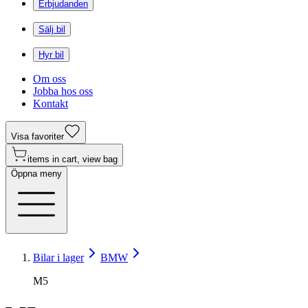
Erbjudanden
Sälj bil
Hyr bil
Om oss
Jobba hos oss
Kontakt
Visa favoriter
items in cart, view bag
Öppna meny
Bilar i lager
BMW
M5