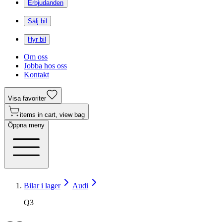
Erbjudanden
Sälj bil
Hyr bil
Om oss
Jobba hos oss
Kontakt
Visa favoriter
items in cart, view bag
Öppna meny
Bilar i lager
Audi
Q3