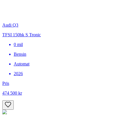
Audi Q3
TFSI 150hk S Tronic
0
mil
Bensin
Automat
2026
Pris
474 500 kr