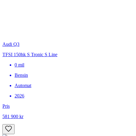
Audi Q3
TFSI 150hk S Tronic S Line
0
mil
Bensin
Automat
2026
Pris
581 900 kr