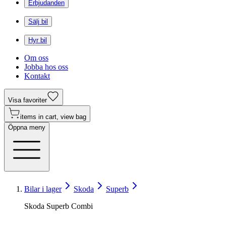
Erbjudanden
Sälj bil
Hyr bil
Om oss
Jobba hos oss
Kontakt
Visa favoriter
items in cart, view bag
Öppna meny
Bilar i lager
Skoda
Superb
Skoda Superb Combi