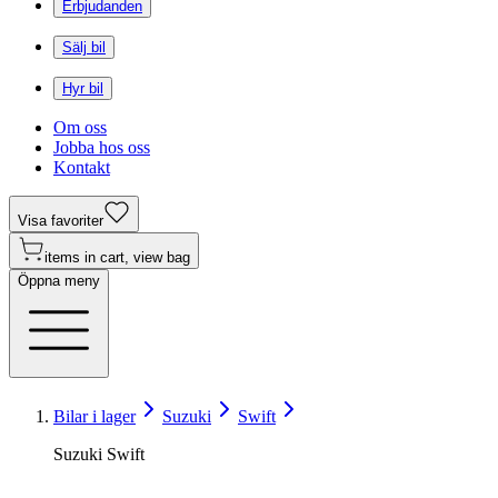
Erbjudanden
Sälj bil
Hyr bil
Om oss
Jobba hos oss
Kontakt
Visa favoriter
items in cart, view bag
Öppna meny
Bilar i lager
Suzuki
Swift
Suzuki Swift