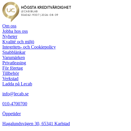
Om oss
Jobba hos oss
Nyheter
Kvalité och miljö
Integritets- och Cookiepolicy
Snabblänkar
Varumärken
Privatleasing
För företag
Tillbehör
Verkstad
Ladda på Lecab
info@lecab.se
010-4700700
Öppetider
Hagalundsvägen 30, 65341 Karlstad