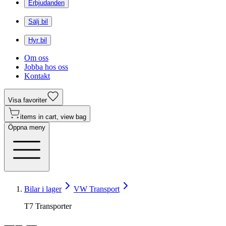
Erbjudanden
Sälj bil
Hyr bil
Om oss
Jobba hos oss
Kontakt
Visa favoriter
items in cart, view bag
Öppna meny
Bilar i lager
VW Transport
T7 Transporter