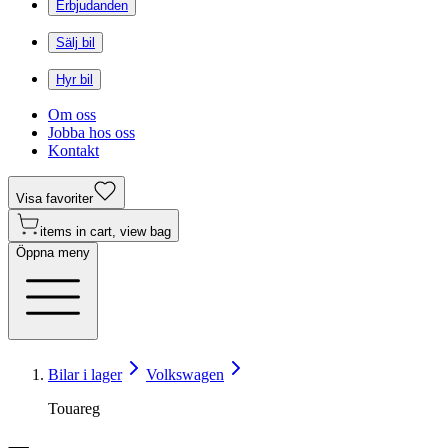
Erbjudanden
Sälj bil
Hyr bil
Om oss
Jobba hos oss
Kontakt
Visa favoriter
items in cart, view bag
Öppna meny
Bilar i lager
Volkswagen
Touareg