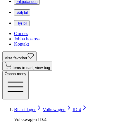
Erbjudanden
Sälj bil
Hyr bil
Om oss
Jobba hos oss
Kontakt
Visa favoriter
items in cart, view bag
Öppna meny
Bilar i lager
Volkswagen
ID.4
Volkswagen ID.4