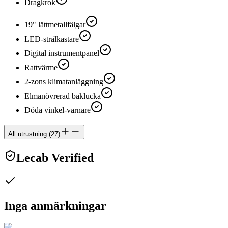
Dragkrok
19" lättmetallfälgar
LED-strålkastare
Digital instrumentpanel
Rattvärme
2-zons klimatanläggning
Elmanövrerad baklucka
Döda vinkel-varnare
All utrustning
(
27
)
Lecab Verified
Inga anmärkningar