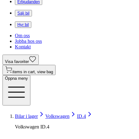
Erbjudanden
Sälj bil
Hyr bil
Om oss
Jobba hos oss
Kontakt
Visa favoriter
items in cart, view bag
Öppna meny
Bilar i lager
Volkswagen
ID.4
Volkswagen ID.4