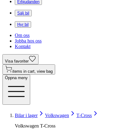
Erbjudanden
Sälj bil
Hyr bil
Om oss
Jobba hos oss
Kontakt
Visa favoriter
items in cart, view bag
Öppna meny
Bilar i lager
Volkswagen
T-Cross
Volkswagen T-Cross