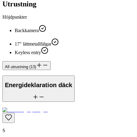
Utrustning
Höjdpunkter
Backkamera
17" lättmetallfälgar
Keyless entry
All utrustning
(
13
)
Energideklaration däck
S