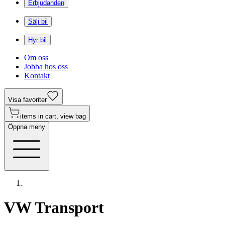
Erbjudanden
Sälj bil
Hyr bil
Om oss
Jobba hos oss
Kontakt
Visa favoriter
items in cart, view bag
Öppna meny
VW Transport