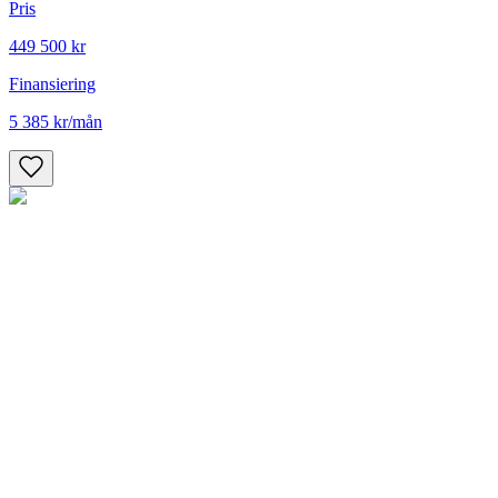
Pris
449 500 kr
Finansiering
5 385 kr
/mån