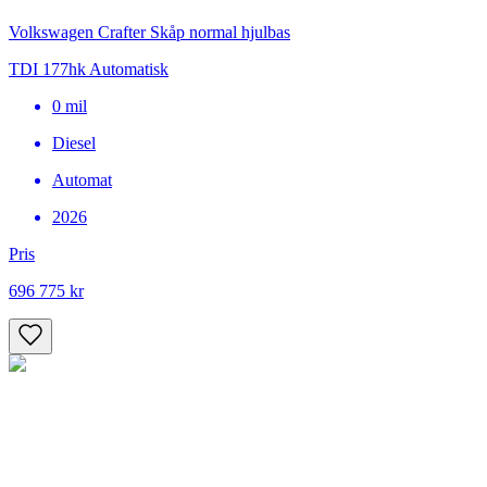
Volkswagen Crafter Skåp normal hjulbas
TDI 177hk Automatisk
0
mil
Diesel
Automat
2026
Pris
696 775 kr