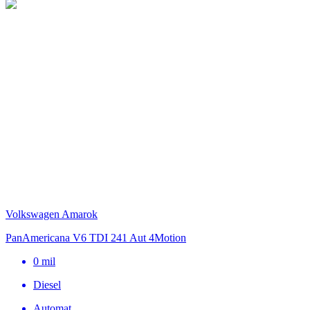
Volkswagen Amarok
PanAmericana V6 TDI 241 Aut 4Motion
0
mil
Diesel
Automat