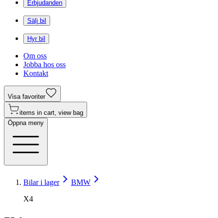
Erbjudanden
Sälj bil
Hyr bil
Om oss
Jobba hos oss
Kontakt
Visa favoriter
items in cart, view bag
Öppna meny
Bilar i lager
BMW
X4