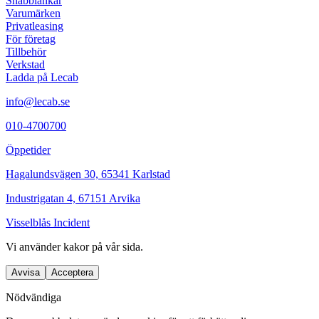
Snabblänkar
Varumärken
Privatleasing
För företag
Tillbehör
Verkstad
Ladda på Lecab
info@lecab.se
010-4700700
Öppetider
Hagalundsvägen 30, 65341 Karlstad
Industrigatan 4, 67151 Arvika
Visselblås Incident
Vi använder
kakor
på vår sida.
Avvisa
Acceptera
Nödvändiga