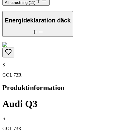
All utrustning
(
11
)
Energideklaration däck
S
GOL 73R
Produktinformation
Audi Q3
S
GOL 73R