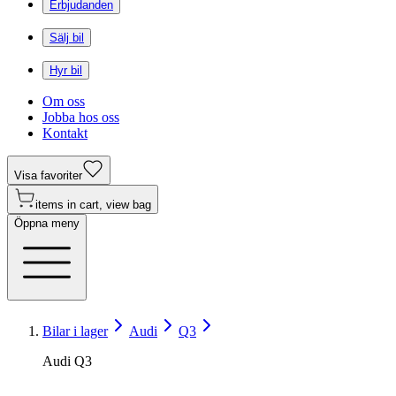
Erbjudanden
Sälj bil
Hyr bil
Om oss
Jobba hos oss
Kontakt
Visa favoriter
items in cart, view bag
Öppna meny
Bilar i lager
Audi
Q3
Audi Q3